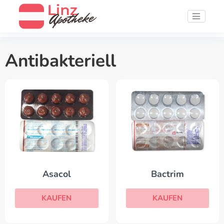
Antibakteriell
Asacol
Bactrim
KAUFEN
KAUFEN