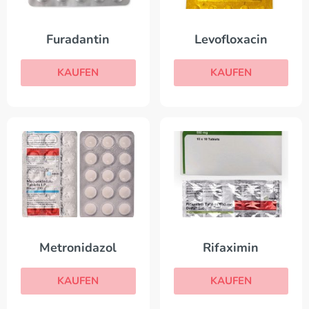
Furadantin
Levofloxacin
KAUFEN
KAUFEN
Metronidazol
Rifaximin
KAUFEN
KAUFEN