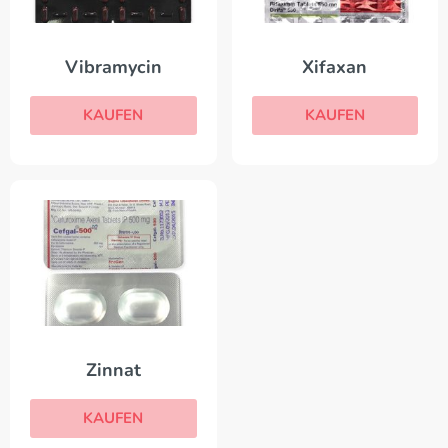
Vibramycin
Xifaxan
KAUFEN
KAUFEN
Zinnat
KAUFEN