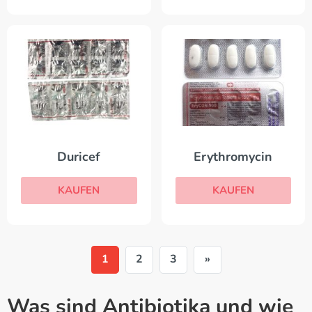
Duricef
Erythromycin
KAUFEN
KAUFEN
1
2
3
»
Was sind Antibiotika und wie