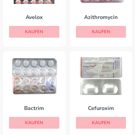
Avelox
Azithromycin
KAUFEN
KAUFEN
Bactrim
Cefuroxim
KAUFEN
KAUFEN