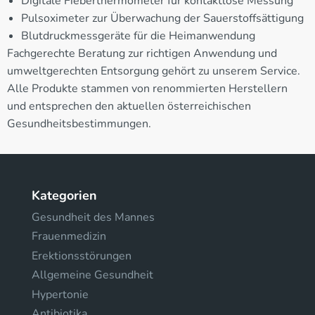
Digitale Fieberthermometer für kontaktlose Messung
Pulsoximeter zur Überwachung der Sauerstoffsättigung
Blutdruckmessgeräte für die Heimanwendung
Fachgerechte Beratung zur richtigen Anwendung und
umweltgerechten Entsorgung gehört zu unserem Service.
Alle Produkte stammen von renommierten Herstellern
und entsprechen den aktuellen österreichischen
Gesundheitsbestimmungen.
Kategorien
Gesundheit des Mannes
Frauenmedizin
Erektionsstörungen
Allgemeine Gesundheit
Hypertonie
Antibiotika