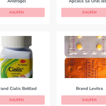
Androgel
Apcalis Sx Oral Jel
KAUFEN
KAUFEN
rand Cialis Bottled
Brand Levitra
KAUFEN
KAUFEN