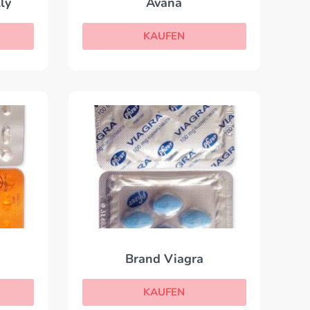
ly
Avana
KAUFEN
Brand Viagra
KAUFEN