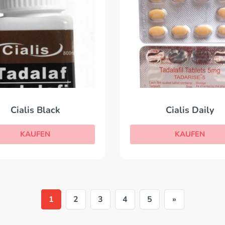
Cialis Black
Cialis Daily
KAUFEN
KAUFEN
1
2
3
4
5
»