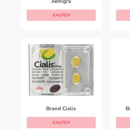
Abhigra
KAUFEN
Brand Cialis
B
KAUFEN