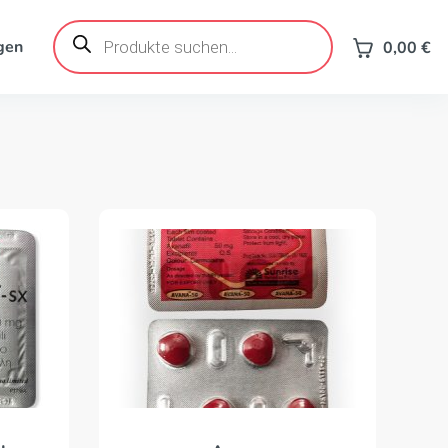
Products
search
gen
0,00
€