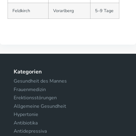
Feldkirch
Vorarlberg
5–9 Tage
Kategorien
Gesundheit des Mannes
Frauenmedizin
Erektionsstörungen
Allgemeine Gesundheit
Hypertonie
Antibiotika
Antidepressiva