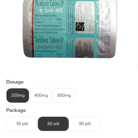
Dosage
200mg
400mg
800mg
Package
30 pill
60 pill
90 pill