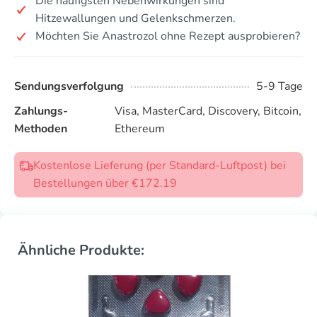
Die häufigsten Nebenwirkungen sind
Hitzewallungen und Gelenkschmerzen.
Möchten Sie Anastrozol ohne Rezept ausprobieren?
Sendungsverfolgung
5-9 Tage
Zahlungs-
Visa, MasterCard, Discovery, Bitcoin,
Methoden
Ethereum
Kostenlose Lieferung (per Standard-Luftpost) bei
Bestellungen über €172.19
Ähnliche Produkte: