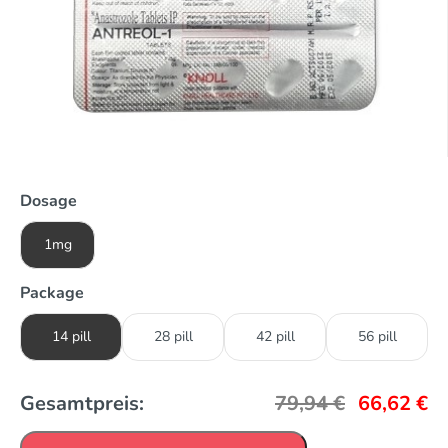
Dosage
1mg
Package
14 pill
28 pill
42 pill
56 pill
Gesamtpreis:
79,94
€
66,62
€