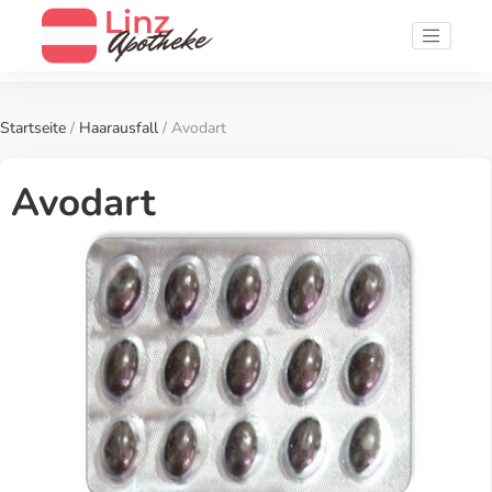
Startseite
/
Haarausfall
/ Avodart
Avodart