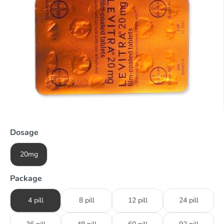
Dosage
20mg
Package
4 pill
8 pill
12 pill
24 pill