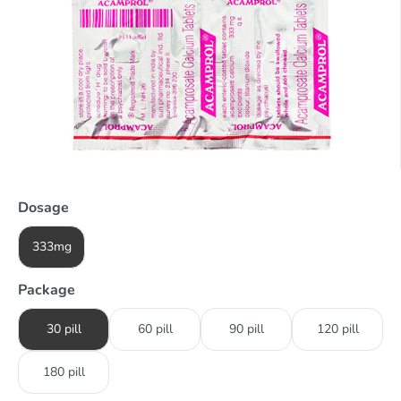
Dosage
333mg
Package
30 pill
60 pill
90 pill
120 pill
180 pill