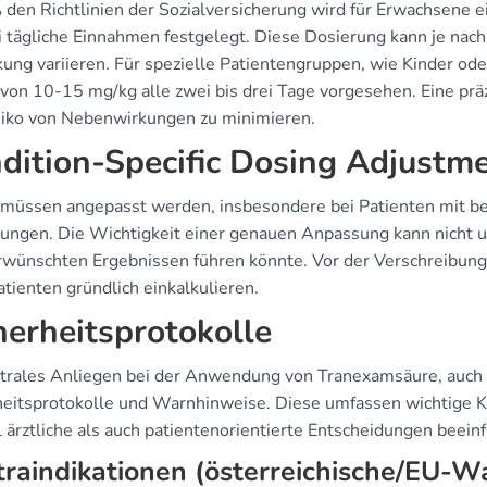
den Richtlinien der Sozialversicherung wird für Erwachsene 
ei tägliche Einnahmen festgelegt. Diese Dosierung kann je 
ung variieren. Für spezielle Patientengruppen, wie Kinder oder
von 10-15 mg/kg alle zwei bis drei Tage vorgesehen. Eine prä
siko von Nebenwirkungen zu minimieren.
dition-Specific Dosing Adjustm
müssen angepasst werden, insbesondere bei Patienten mit b
ungen. Die Wichtigkeit einer genauen Anpassung kann nicht u
rwünschten Ergebnissen führen könnte. Vor der Verschreibung s
atienten gründlich einkalkulieren.
herheitsprotokolle
ntrales Anliegen bei der Anwendung von Tranexamsäure, auch b
heitsprotokolle und Warnhinweise. Diese umfassen wichtige 
 ärztliche als auch patientenorientierte Entscheidungen beein
raindikationen (österreichische/EU-