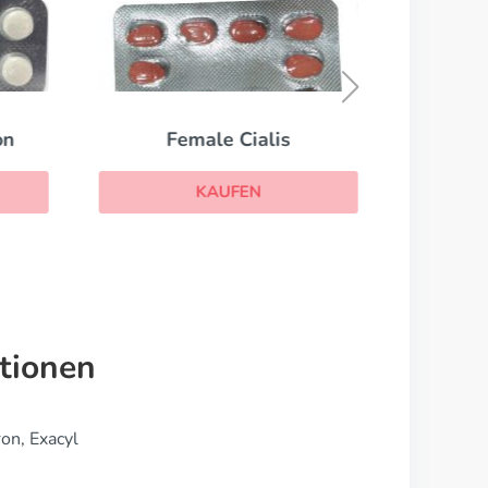
on
Female Cialis
KAUFEN
tionen
on, Exacyl