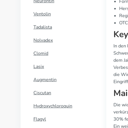
Neurontin
Form
Hers
Ventolin
Regi
OTC-
Tadalista
Key
Nolvadex
In den
Schwer
Clomid
dem Ja
Lasix
Verbes
die Wi
Augmentin
Eingri
Mai
Ciscutan
Die wi
Hydroxychloroquin
verkür
Flagyl
30% fe
Ein we