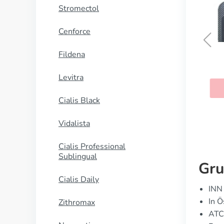
Stromectol
Cenforce
Fildena
Estrofem
Levitra
KAUFEN
Cialis Black
Vidalista
Cialis Professional
Sublingual
Gru
Cialis Daily
INN 
In Ö
Zithromax
ATC