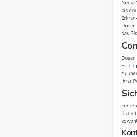
Gemäß 
bis dr
Erkrank
Dosen 
das Ri
Con
Dosen 
Beding
zu une
ihrer P
Sic
Ein ze
Sicher
sowohl
Kont