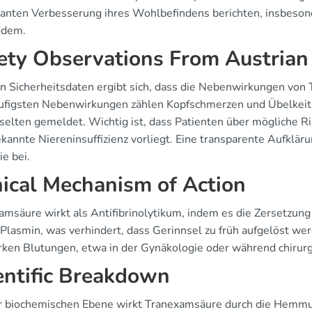
ikanten Verbesserung ihres Wohlbefindens berichten, insbeso
ödem.
ety Observations From Austrian
n Sicherheitsdaten ergibt sich, dass die Nebenwirkungen von
ufigsten Nebenwirkungen zählen Kopfschmerzen und Übelkeit
v selten gemeldet. Wichtig ist, dass Patienten über mögliche 
kannte Niereninsuffizienz vorliegt. Eine transparente Aufkläru
e bei.
nical Mechanism of Action
amsäure wirkt als Antifibrinolytikum, indem es die Zersetzung
Plasmin, was verhindert, dass Gerinnsel zu früh aufgelöst wer
rken Blutungen, etwa in der Gynäkologie oder während chirurgi
entific Breakdown
r biochemischen Ebene wirkt Tranexamsäure durch die Hemmu