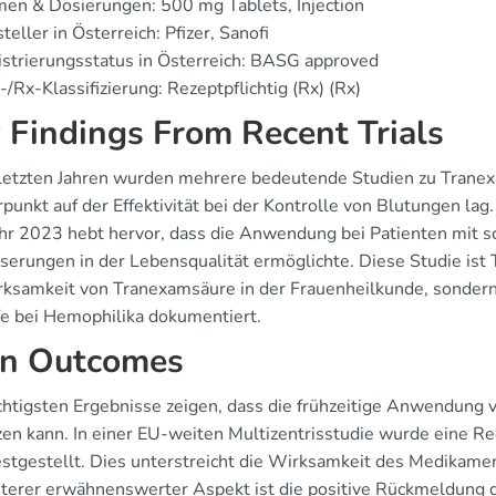
en & Dosierungen: 500 mg Tablets, Injection
teller in Österreich: Pfizer, Sanofi
strierungsstatus in Österreich: BASG approved
/Rx-Klassifizierung: Rezeptpflichtig (Rx) (Rx)
 Findings From Recent Trials
 letzten Jahren wurden mehrere bedeutende Studien zu Tranex
punkt auf der Effektivität bei der Kontrolle von Blutungen la
hr 2023 hebt hervor, dass die Anwendung bei Patienten mit s
serungen in der Lebensqualität ermöglichte. Diese Studie ist 
rksamkeit von Tranexamsäure in der Frauenheilkunde, sondern
ffe bei Hemophilika dokumentiert.
n Outcomes
chtigsten Ergebnisse zeigen, dass die frühzeitige Anwendung 
zen kann. In einer EU-weiten Multizentrisstudie wurde eine R
stgestellt. Dies unterstreicht die Wirksamkeit des Medikament
iterer erwähnenswerter Aspekt ist die positive Rückmeldung d