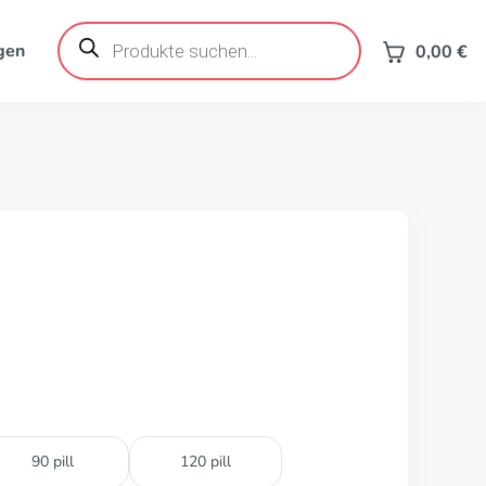
Products
search
gen
0,00
€
90 pill
120 pill