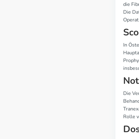
die Fi
Die Da
Operat
Sco
In Öst
Haupta
Prophy
insbes
Not
Die Ve
Behand
Tranex
Rolle v
Dos