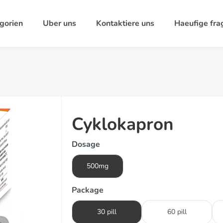
gorien
Uber uns
Kontaktiere uns
Haeufige fra
Cyklokapron
Dosage
500mg
Package
30 pill
60 pill