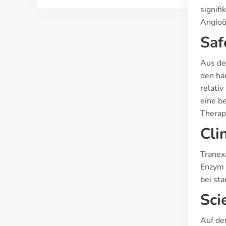
signif
Angio
Saf
Aus de
den hä
relati
eine be
Therapi
Cli
Tranex
Enzym 
bei sta
Sci
Auf de