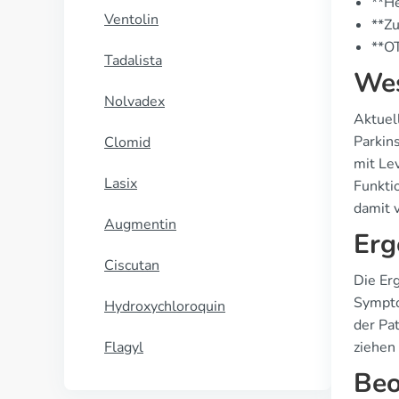
**He
Ventolin
**Zu
**O
Tadalista
Wes
Nolvadex
Aktuel
Parkin
Clomid
mit Le
Lasix
Funkti
damit 
Augmentin
Erg
Ciscutan
Die Er
Sympto
Hydroxychloroquin
der Pa
Flagyl
ziehen
Beo