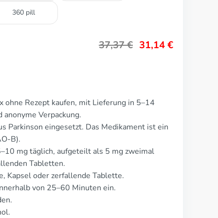
360 pill
37,37
€
31,14
€
 ohne Rezept kaufen, mit Lieferung in 5–14
nd anonyme Verpackung.
s Parkinson eingesetzt. Das Medikament ist ein
O-B).
–10 mg täglich, aufgeteilt als 5 mg zweimal
allenden Tabletten.
e, Kapsel oder zerfallende Tablette.
nnerhalb von 25–60 Minuten ein.
den.
ol.