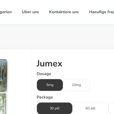
gorien
Uber uns
Kontaktiere uns
Haeufige fra
Jumex
Dosage
5mg
10mg
Package
30 pill
60 pill