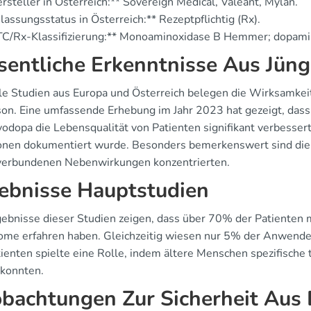
rsteller in Österreich:** Sovereign Medical, Valeant, Mylan.
lassungsstatus in Österreich:** Rezeptpflichtig (Rx).
TC/Rx-Klassifizierung:** Monoaminoxidase B Hemmer; dopamin
entliche Erkenntnisse Aus Jüng
le Studien aus Europa und Österreich belegen die Wirksamkeit
son. Eine umfassende Erhebung im Jahr 2023 hat gezeigt, das
vodopa die Lebensqualität von Patienten signifikant verbesser
onen dokumentiert wurde. Besonders bemerkenswert sind die St
verbundenen Nebenwirkungen konzentrierten.
ebnisse Hauptstudien
gebnisse dieser Studien zeigen, dass über 70% der Patienten m
me erfahren haben. Gleichzeitig wiesen nur 5% der Anwender
tienten spielte eine Rolle, indem ältere Menschen spezifische
 konnten.
bachtungen Zur Sicherheit Aus 