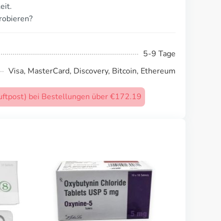
eit.
robieren?
5-9 Tage
Visa, MasterCard, Discovery, Bitcoin, Ethereum
uftpost) bei Bestellungen über €172.19