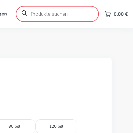
Products
search
gen
0,00
€
90 pill
120 pill