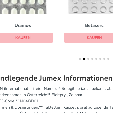
Diamox
Betaserc
KAUFEN
KAUFEN
ndlegende Jumex Informationen
N (Internationaler freier Name):** Selegiline (auch bekannt als
rkennamen in Österreich:** Eldepryl, Zelapar.
TC-Code:** N04BD01.
rmen & Dosierungen:** Tabletten, Kapseln, oral auflösende Ta