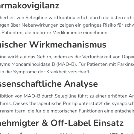
rmakovigilanz
herheit von Selegiline wird kontinuierlich durch die österrei
gen über Nebenwirkungen zeigen ein geringes Risiko für sch
n Patienten, die mehrere Medikamente einnehmen.
nischer Wirkmechanismus
line wirkt auf das Gehirn, indem es die Verfügbarkeit von Do
zyms Monoaminoxidase B (MAO-B). Für Patienten mit Parkinson
n die Symptome der Krankheit verschärft.
senschaftliche Analyse
hibition von MAO-B durch Selegiline führt zu einer erhöhten 
hirns. Dieses therapeutische Prinzip unterstützt die synaptis
ransmittern, die für die motorischen Funktionen eine entschei
ehmigter & Off-Label Einsatz