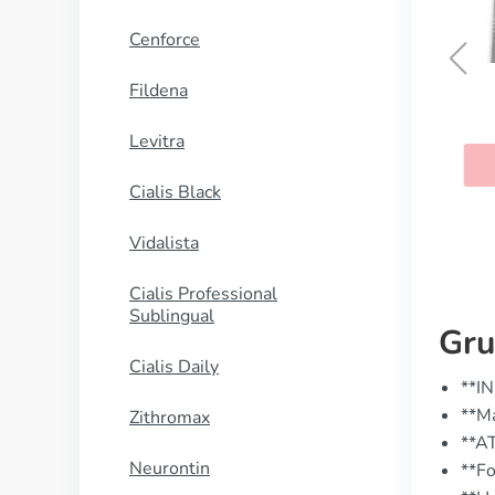
Cenforce
Fildena
Detrusitol
Levitra
KAUFEN
Cialis Black
Vidalista
Cialis Professional
Sublingual
Gru
Cialis Daily
**IN
**Ma
Zithromax
**A
Neurontin
**Fo