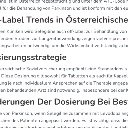
line ist in Österreich rezeptpflichtig und unter dem ATC-Code 
l für die Behandlung von Parkinson und ist konform mit den eu
-Label Trends in Österreichische
igen Kliniken wird Selegiline auch off-label zur Behandlung v
ufenden Studien zur Langzeitanwendung zeigen vielversprechen
ungsarbeiten notwendig, um die Wirksamkeit vollständig zu be
ierungsstrategie
erreichische Sozialversicherung empfiehlt eine Standarddosis v
Diese Dosierung gilt sowohl für Tabletten als auch für Kapsel
ung je nach individuellem Ansprechen auf die Therapie ange
den behandelnden Arzt sind notwendig, insbesondere bei der 
erungen Der Dosierung Bei Be
le von Parkinson, wenn Selegiline zusammen mit Levodopa an
chen des Patienten angepasst werden. Es ist wichtig, dass die
medizinisches Fachpersonal erfolgen, um die Sicherheit und Ef