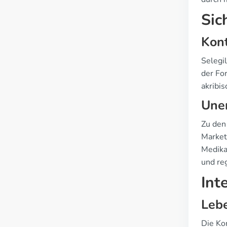
Sic
Kont
Selegi
der Fo
akribis
Une
Zu den
Market
Medikat
und re
Int
Lebe
Die Ko