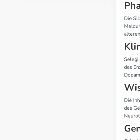
Pha
Die Sic
Meldun
ältere
Kli
Selegi
des En
Dopami
Wis
Die In
des Ge
Neurot
Gen