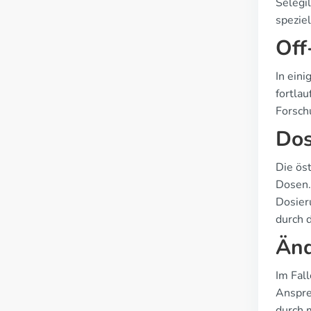
Selegi
speziel
Off
In ein
fortla
Forsch
Dos
Die öst
Dosen. 
Dosier
durch 
Änd
Im Fal
Anspre
durch 