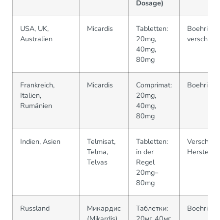
Dosage)
USA, UK,
Micardis
Tabletten:
Boehringe
Australien
20mg,
verschied
40mg,
80mg
Frankreich,
Micardis
Comprimat:
Boehringe
Italien,
20mg,
Rumänien
40mg,
80mg
Indien, Asien
Telmisat,
Tabletten:
Verschied
Telma,
in der
Hersteller
Telvas
Regel
20mg–
80mg
Russland
Микардис
Таблетки:
Boehringe
(Mikardis)
20мг, 40мг,