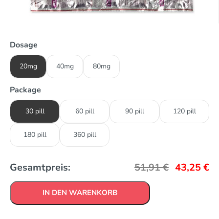
Dosage
20mg
40mg
80mg
Package
30 pill
60 pill
90 pill
120 pill
180 pill
360 pill
Gesamtpreis:
51,91
€
43,25
€
IN DEN WARENKORB