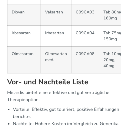
Diovan
Valsartan
C09CA03
Tab 80mg,
160mg
Irbesartan
Irbesartan
C09CA04
Tab 75mg,
150mg
Olmesartan
Olmesartan
C09CA08
Tab 10mg,
med.
20mg,
40mg
Vor- und Nachteile Liste
Micardis bietet eine effektive und gut verträgliche
Therapieoption.
Vorteile: Effektiv, gut toleriert, positive Erfahrungen
berichte.
Nachteile: Höhere Kosten im Vergleich zu Generika.