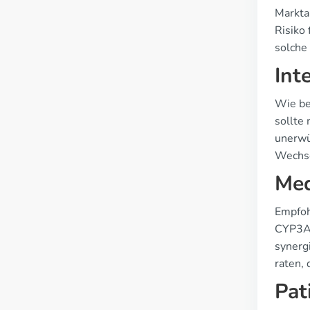
Markta
Risiko
solche
Int
Wie be
sollte
unerwü
Wechse
Med
Empfoh
CYP3A-
synerg
raten,
Pat