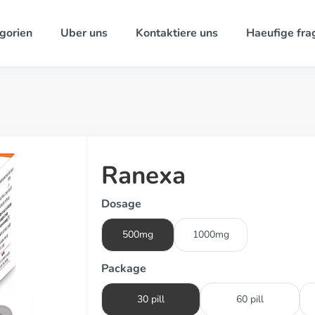
gorien
Uber uns
Kontaktiere uns
Haeufige fra
Ranexa
Dosage
500mg
1000mg
Package
30 pill
60 pill