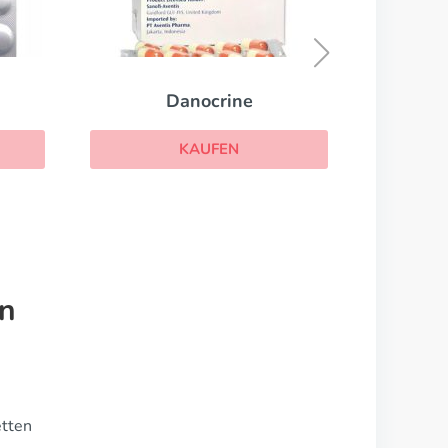
Depakine
KAUFEN
en
etten