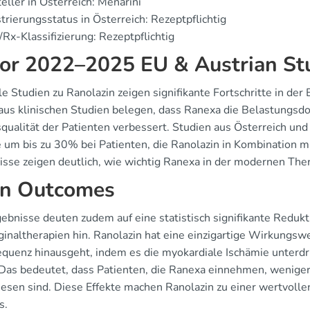
eller in Österreich: Menarini
trierungsstatus in Österreich: Rezeptpflichtig
Rx-Klassifizierung: Rezeptpflichtig
or 2022–2025 EU & Austrian St
e Studien zu Ranolazin zeigen signifikante Fortschritte in der
aus klinischen Studien belegen, dass Ranexa die Belastungsdo
qualität der Patienten verbessert. Studien aus Österreich un
e um bis zu 30% bei Patienten, die Ranolazin in Kombination mi
isse zeigen deutlich, wie wichtig Ranexa in der modernen Ther
n Outcomes
gebnisse deuten zudem auf eine statistisch signifikante Redukt
ginaltherapien hin. Ranolazin hat eine einzigartige Wirkungswe
equenz hinausgeht, indem es die myokardiale Ischämie unterd
 Das bedeutet, dass Patienten, die Ranexa einnehmen, wenige
esen sind. Diese Effekte machen Ranolazin zu einer wertvoll
s.