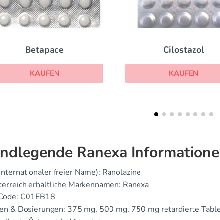
Cilostazol
Danocrine
KAUFEN
KAUFEN
ndlegende Ranexa Information
Internationaler freier Name): Ranolazine
sterreich erhältliche Markennamen: Ranexa
 Code: C01EB18
en & Dosierungen: 375 mg, 500 mg, 750 mg retardierte Tabl