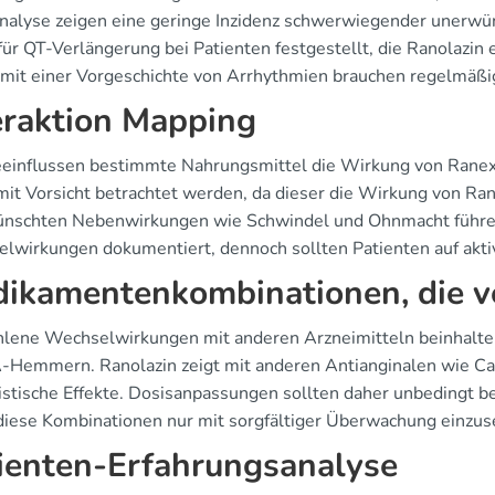
nalyse zeigen eine geringe Inzidenz schwerwiegender unerwün
 für QT-Verlängerung bei Patienten festgestellt, die Ranolazi
 mit einer Vorgeschichte von Arrhythmien brauchen regelmäß
eraktion Mapping
einflussen bestimmte Nahrungsmittel die Wirkung von Ranexa
 mit Vorsicht betrachtet werden, da dieser die Wirkung von Ran
nschten Nebenwirkungen wie Schwindel und Ohnmacht führen. 
lwirkungen dokumentiert, dennoch sollten Patienten auf akt
ikamentenkombinationen, die v
lene Wechselwirkungen mit anderen Arzneimitteln beinhalten
Hemmern. Ranolazin zeigt mit anderen Antianginalen wie Ca
istische Effekte. Dosisanpassungen sollten daher unbedingt 
 diese Kombinationen nur mit sorgfältiger Überwachung einzus
ienten-Erfahrungsanalyse