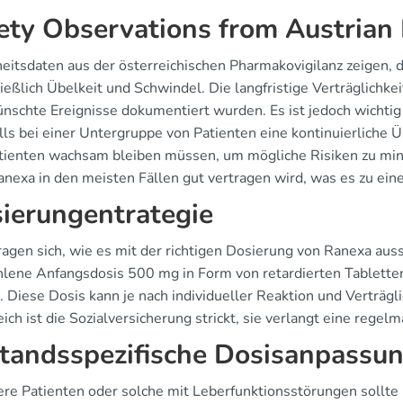
ety Observations from Austrian
heitsdaten aus der österreichischen Pharmakovigilanz zeigen, 
ießlich Übelkeit und Schwindel. Die langfristige Verträglichk
nschte Ereignisse dokumentiert wurden. Es ist jedoch wichtig
alls bei einer Untergruppe von Patienten eine kontinuierliche
tienten wachsam bleiben müssen, um mögliche Risiken zu min
anexa in den meisten Fällen gut vertragen wird, was es zu ein
ierungentrategie
ragen sich, wie es mit der richtigen Dosierung von Ranexa auss
lene Anfangsdosis 500 mg in Form von retardierten Tablette
. Diese Dosis kann je nach individueller Reaktion und Verträgl
ich ist die Sozialversicherung strickt, sie verlangt eine reg
tandsspezifische Dosisanpassu
tere Patienten oder solche mit Leberfunktionsstörungen sollt