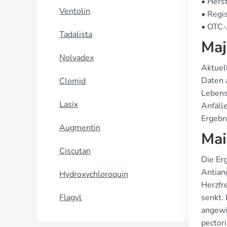
• Herst
Ventolin
• Regis
• OTC-/
Tadalista
Maj
Nolvadex
Aktuell
Daten 
Clomid
Lebens
Lasix
Anfäll
Ergebn
Augmentin
Mai
Ciscutan
Die Er
Antian
Hydroxychloroquin
Herzfr
Flagyl
senkt.
angewi
pectori