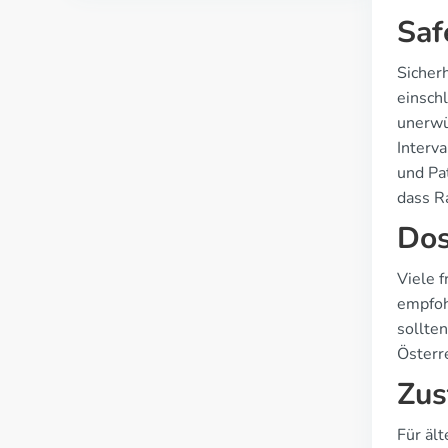
Saf
Sicher
einschl
unerwü
Interv
und Pa
dass R
Dos
Viele f
empfoh
sollten
Österre
Zus
Für äl