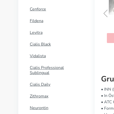
Cenforce
Fildena
Betapace
Levitra
KAUFEN
Cialis Black
Vidalista
Cialis Professional
Sublingual
Gru
Cialis Daily
• INN (
• In Ö
Zithromax
• ATC
Neurontin
• Form