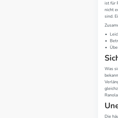
ist für
nicht 
sind. 
Zusam
Leic
Betr
Über
Sic
Was si
bekann
Verlän
gleich
Ranola
Une
Die hä