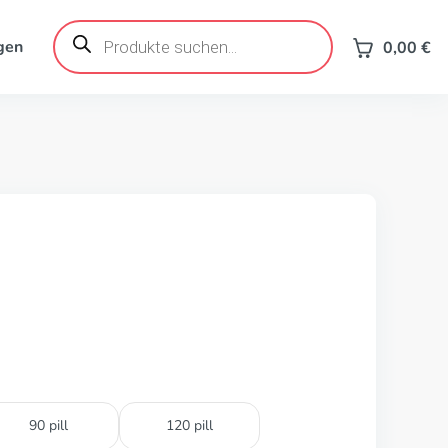
Products
search
gen
0,00
€
90 pill
120 pill