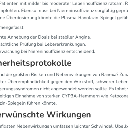
 Patienten mit milder bis moderater Leberinsuffizienz ratsam. 
empfohlen. Ebenso muss bei Niereninsuffizienz sorgfältig ge
Eine Überdosierung könnte die Plasma-Ranolazin-Spiegel gefäh
mengefasst:
hte Anhebung der Dosis bei stabiler Angina.
ächtliche Prüfung bei Lebererkrankungen.
wachung bei Niereninsuffizienz entscheidend.
herheitsprotokolle
nd die größten Risiken und Nebenwirkungen von Ranexa? Zunäc
ter Überempfindlichkeit gegen den Wirkstoff, schwerer Leber
gerungssyndromen nicht angewendet werden sollte. Es lohnt sic
zeitigen Einnahme von starken CYP3A-Hemmern wie Ketoconazol
zin-Spiegeln führen könnte.
rwünschte Wirkungen
ufigsten Nebenwirkungen umfassen leichter Schwindel, Übelk