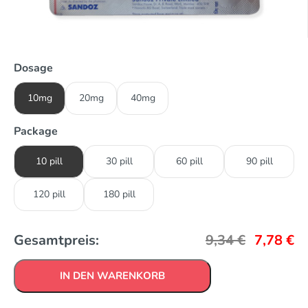
Dosage
10mg
20mg
40mg
Package
10 pill
30 pill
60 pill
90 pill
120 pill
180 pill
Gesamtpreis:
9,34
€
7,78
€
IN DEN WARENKORB