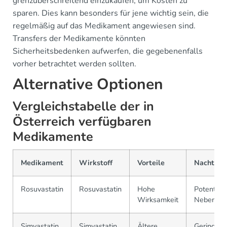
grenzüberschreitend einzukaufen, um Kosten zu
sparen. Dies kann besonders für jene wichtig sein, die
regelmäßig auf das Medikament angewiesen sind.
Transfers der Medikamente könnten
Sicherheitsbedenken aufwerfen, die gegebenenfalls
vorher betrachtet werden sollten.
Alternative Optionen
Vergleichstabelle der in
Österreich verfügbaren
Medikamente
Medikament
Wirkstoff
Vorteile
Nachteile
Rosuvastatin
Rosuvastatin
Hohe
Potentiell
Wirksamkeit
Nebenwir
Simvastatin
Simvastatin
Ältere
Geringere