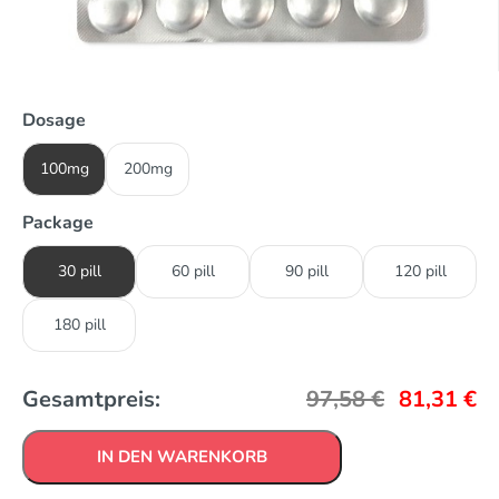
Dosage
100mg
200mg
Package
30 pill
60 pill
90 pill
120 pill
180 pill
Gesamtpreis:
97,58
€
81,31
€
IN DEN WARENKORB