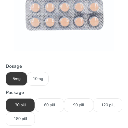
Dosage
5mg
10mg
Package
30 pill
60 pill
90 pill
120 pill
180 pill