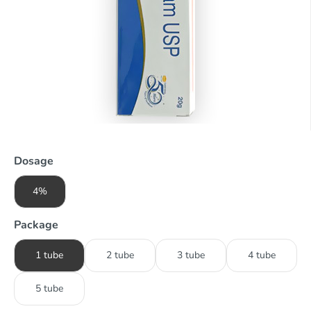
Dosage
4%
Package
1 tube
2 tube
3 tube
4 tube
5 tube