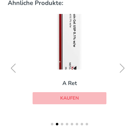
Ähnliche Produkte:
t
Daxas
EN
KAUFEN