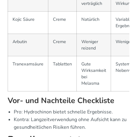
verträglich
Wirkung
Kojic Säure
Creme
Natürlich
Variable
Ergebnisse
Arbutin
Creme
Weniger
Weniger ef
reizend
Tranexamsäure
Tabletten
Gute
Systemisc
Wirksamkeit
Nebenwir
bei
Melasma
Vor- und Nachteile Checkliste
Pro: Hydrochinon bietet schnelle Ergebnisse.
Kontra: Langzeitverwendung ohne Aufsicht kann zu
gesundheitlichen Risiken führen.