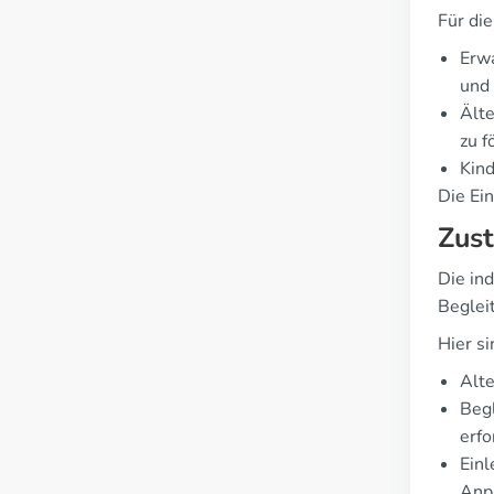
Für di
Erwa
und 
Älte
zu f
Kind
Die Ein
Zust
Die in
Beglei
Hier s
Alte
Begl
erfo
Einl
Anp