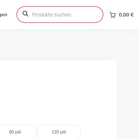
Products
search
gen
0,00
€
90 pill
120 pill