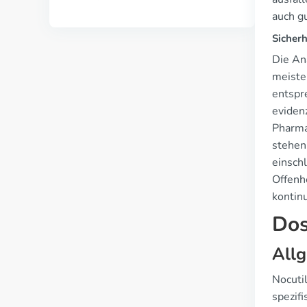
auch gu
Sicher
Die An
meiste
entspr
eviden
Pharmak
stehen
einsch
Offenh
kontinu
Dos
Allg
Nocuti
spezif