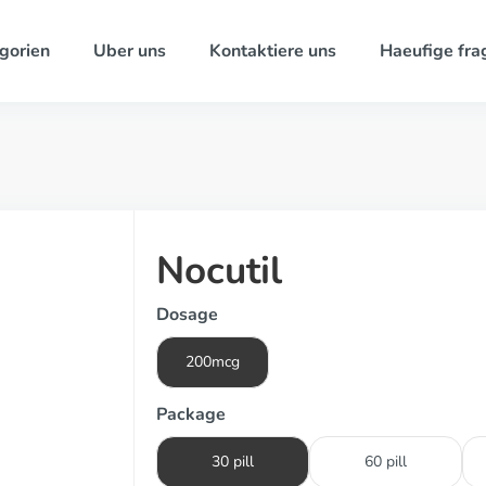
gorien
Uber uns
Kontaktiere uns
Haeufige fra
Nocutil
Dosage
200mcg
Package
30 pill
60 pill