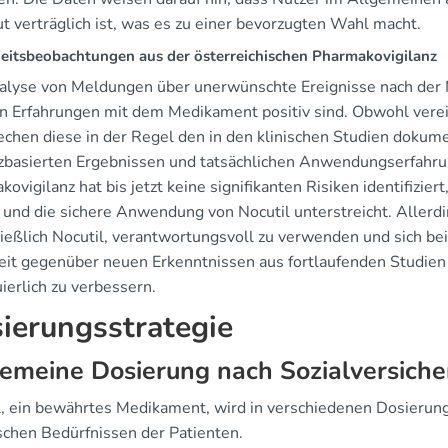
t verträglich ist, was es zu einer bevorzugten Wahl macht.
heitsbeobachtungen aus der österreichischen Pharmakovigilanz
alyse von Meldungen über unerwünschte Ereignisse nach der Ma
n Erfahrungen mit dem Medikament positiv sind. Obwohl verei
echen diese in der Regel den in den klinischen Studien dokume
zbasierten Ergebnissen und tatsächlichen Anwendungserfahru
ovigilanz hat bis jetzt keine signifikanten Risiken identifizi
 und die sichere Anwendung von Nocutil unterstreicht. Allerdi
ließlich Nocutil, verantwortungsvoll zu verwenden und sich be
eit gegenüber neuen Erkenntnissen aus fortlaufenden Studien
ierlich zu verbessern.
ierungsstrategie
emeine Dosierung nach Sozialversich
l, ein bewährtes Medikament, wird in verschiedenen Dosierun
ischen Bedürfnissen der Patienten.