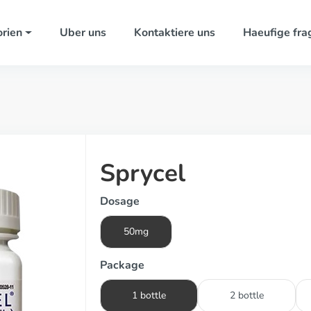
rien
Uber uns
Kontaktiere uns
Haeufige fra
Sprycel
Dosage
50mg
Package
1 bottle
2 bottle