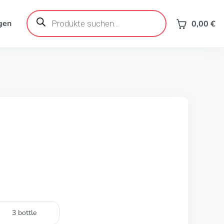
Products
search
gen
0,00
€
3 bottle