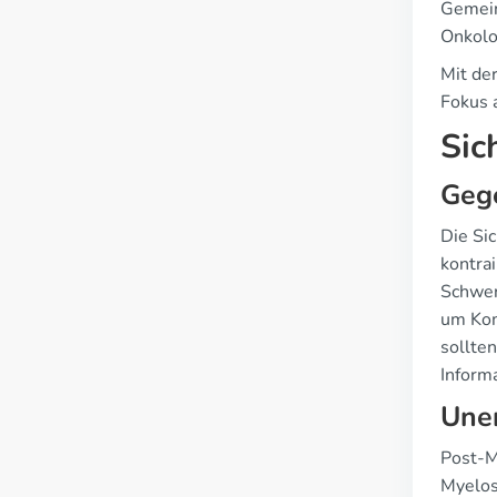
Gemein
Onkolo
Mit de
Fokus 
Sic
Geg
Die Si
kontrai
Schwer
um Kom
sollte
Inform
Une
Post-M
Myelos