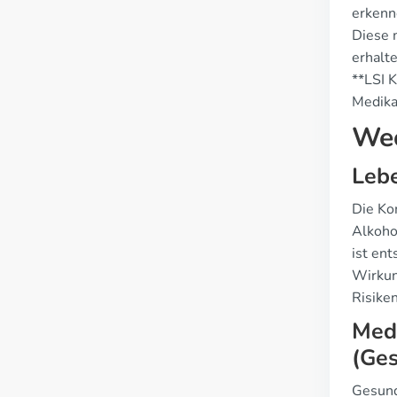
erkenn
Diese 
erhalt
**LSI 
Medika
Wec
Lebe
Die Ko
Alkoho
ist en
Wirkun
Risike
Med
(Ge
Gesund