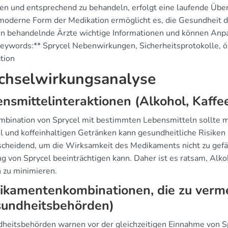
en und entsprechend zu behandeln, erfolgt eine laufende Übe
moderne Form der Medikation ermöglicht es, die Gesundheit de
en behandelnde Ärzte wichtige Informationen und können Anp
Keywords:** Sprycel Nebenwirkungen, Sicherheitsprotokolle, ö
tion
hselwirkungsanalyse
nsmittelinteraktionen (Alkohol, Kaffe
mbination von Sprycel mit bestimmten Lebensmitteln sollte m
l und koffeinhaltigen Getränken kann gesundheitliche Risiken
tscheidend, um die Wirksamkeit des Medikaments nicht zu gefä
g von Sprycel beeinträchtigen kann. Daher ist es ratsam, Al
n zu minimieren.
ikamentenkombinationen, die zu verme
sundheitsbehörden)
heitsbehörden warnen vor der gleichzeitigen Einnahme von 