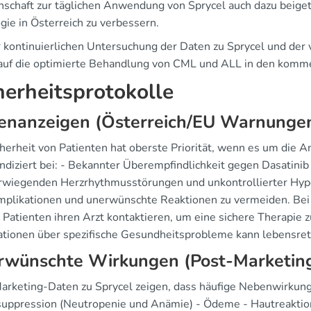
schaft zur täglichen Anwendung von Sprycel auch dazu beiget
gie in Österreich zu verbessern.
r kontinuierlichen Untersuchung der Daten zu Sprycel und der
auf die optimierte Behandlung von CML und ALL in den kom
herheitsprotokolle
enanzeigen (Österreich/EU Warnunge
cherheit von Patienten hat oberste Priorität, wenn es um die
ndiziert bei: - Bekannter Überempfindlichkeit gegen Dasatinib 
wiegenden Herzrhythmusstörungen und unkontrollierter Hype
plikationen und unerwünschte Reaktionen zu vermeiden. Bei
n Patienten ihren Arzt kontaktieren, um eine sichere Therapie
ationen über spezifische Gesundheitsprobleme kann lebensret
rwünschte Wirkungen (Post-Marketing
arketing-Daten zu Sprycel zeigen, dass häufige Nebenwirkung
uppression (Neutropenie und Anämie) - Ödeme - Hautreaktio