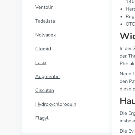
140
Ventolin
Hers
Regi
Tadalista
OTC 
Wic
Nolvadex
In der
Clomid
der Th
Lasix
Ph+ ak
Neue D
Augmentin
den Pa
diese p
Ciscutan
Hau
Hydroxychloroquin
Die Er
Flagyl
insbes
Die Evi