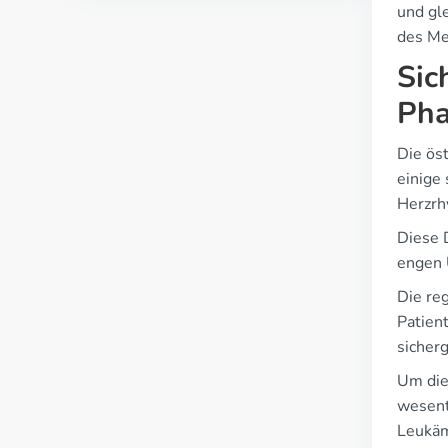
und gl
des Me
Sic
Pha
Die ös
einige
Herzrh
Diese 
engen 
Die re
Patien
sicher
Um die 
wesent
Leukäm