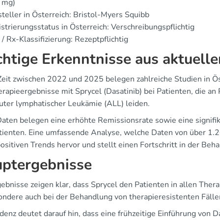
 mg)
teller in Österreich: Bristol-Myers Squibb
strierungsstatus in Österreich: Verschreibungspflichtig
/ Rx-Klassifizierung: Rezeptpflichtig
htige Erkenntnisse aus aktuelle
 Zeit zwischen 2022 und 2025 belegen zahlreiche Studien in Ös
erapieergebnisse mit Sprycel (Dasatinib) bei Patienten, die 
uter lymphatischer Leukämie (ALL) leiden.
aten belegen eine erhöhte Remissionsrate sowie eine signif
tienten. Eine umfassende Analyse, welche Daten von über 1.20
ositiven Trends hervor und stellt einen Fortschritt in der Beh
ptergebnisse
gebnisse zeigen klar, dass Sprycel den Patienten in allen The
ondere auch bei der Behandlung von therapieresistenten Fälle
denz deutet darauf hin, dass eine frühzeitige Einführung von 