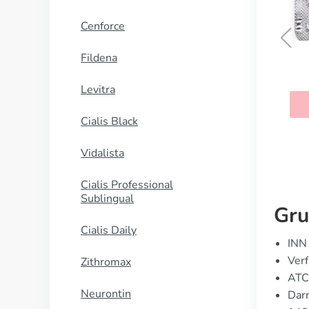
Cenforce
Fildena
Casodex
Levitra
KAUFEN
Cialis Black
Vidalista
Cialis Professional
Sublingual
Gru
Cialis Daily
INN 
Verf
Zithromax
ATC
Neurontin
Dar