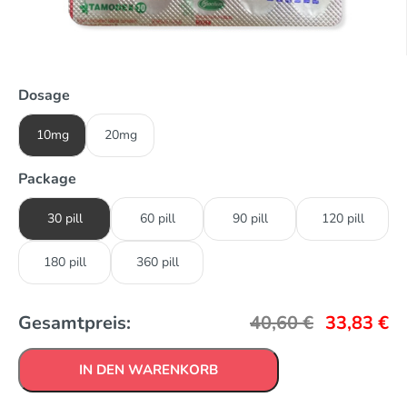
Dosage
10mg
20mg
Package
30 pill
60 pill
90 pill
120 pill
180 pill
360 pill
Gesamtpreis:
40,60
€
33,83
€
IN DEN WARENKORB