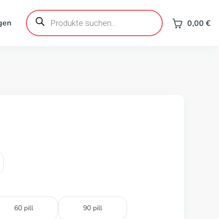
Products
search
gen
0,00
€
60 pill
90 pill