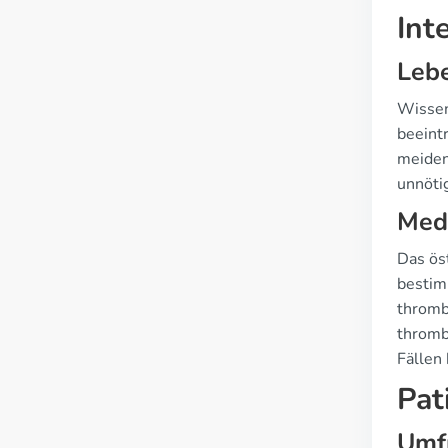
Int
Lebe
Wissen
beeint
meiden
unnöti
Med
Das ös
bestim
thromb
thromb
Fällen
Pat
Umf