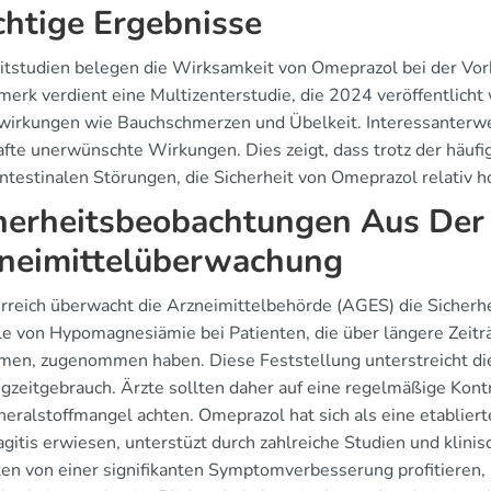
htige Ergebnisse
itstudien belegen die Wirksamkeit von Omeprazol bei der V
erk verdient eine Multizenterstudie, die 2024 veröffentlicht 
irkungen wie Bauchschmerzen und Übelkeit. Interessanterwe
afte unerwünschte Wirkungen. Dies zeigt, dass trotz der hä
ntestinalen Störungen, die Sicherheit von Omeprazol relativ ho
herheitsbeobachtungen Aus Der 
neimittelüberwachung
erreich überwacht die Arzneimittelbehörde (AGES) die Sicherh
lle von Hypomagnesiämie bei Patienten, die über längere Zei
men, zugenommen haben. Diese Feststellung unterstreicht d
ngzeitgebrauch. Ärzte sollten daher auf eine regelmäßige Kont
neralstoffmangel achten. Omeprazol hat sich als eine etablie
gitis erwiesen, unterstüzt durch zahlreiche Studien und klin
ten von einer signifikanten Symptomverbesserung profitieren, 