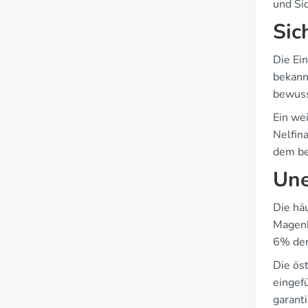
und Si
Sic
Die Ei
bekann
bewuss
Ein we
Nelfin
dem be
Une
Die hä
Magenb
6% der
Die ös
eingef
garanti