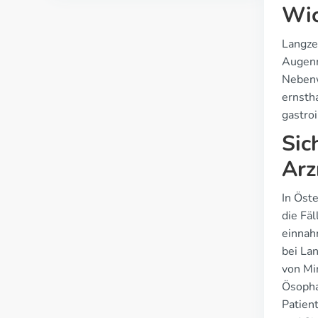
Wic
Langze
Augenm
Nebenw
ernsth
gastroi
Sic
Arz
In Öst
die Fä
einnah
bei La
von Mi
Ösopha
Patien