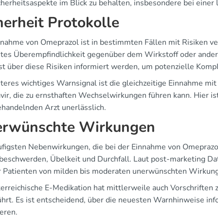
cherheitsaspekte im Blick zu behalten, insbesondere bei eine
herheit Protokolle
nnahme von Omeprazol ist in bestimmten Fällen mit Risiken v
tes Überempfindlichkeit gegenüber dem Wirkstoff oder ander
t über diese Risiken informiert werden, um potenzielle Kompl
iteres wichtiges Warnsignal ist die gleichzeitige Einnahme mi
avir, die zu ernsthaften Wechselwirkungen führen kann. Hier
handelnden Arzt unerlässlich.
rwünschte Wirkungen
ufigsten Nebenwirkungen, die bei der Einnahme von Omeprazo
eschwerden, Übelkeit und Durchfall. Laut post-marketing Da
 Patienten von milden bis moderaten unerwünschten Wirkung
terreichische E-Medikation hat mittlerweile auch Vorschrifte
ührt. Es ist entscheidend, über die neuesten Warnhinweise inf
eren.