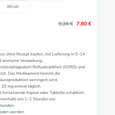
360 pill
9,36
€
7,80
€
sec ohne Rezept kaufen, mit Lieferung in 5–14
nd anonyme Verpackung.
stroösophagealem Refluxkrankheit (GERD) und
etzt. Das Medikament hemmt die
reproduktion verringert wird.
t 20 mg einmal täglich.
 freisetzende Kapsel oder Tablette erhältlich.
nnerhalb von 1–2 Stunden ein.
Stunden.
ieden werden.