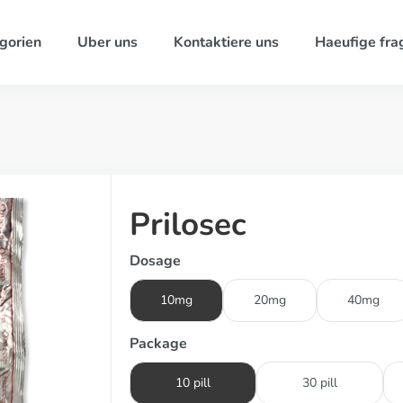
gorien
Uber uns
Kontaktiere uns
Haeufige fra
Prilosec
Dosage
10mg
20mg
40mg
Package
10 pill
30 pill