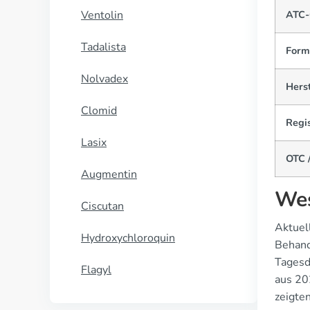
Ventolin
ATC-
Tadalista
Form
Nolvadex
Herst
Clomid
Regis
Lasix
OTC /
Augmentin
Wes
Ciscutan
Aktuel
Hydroxychloroquin
Behand
Tagesd
Flagyl
aus 20
zeigten