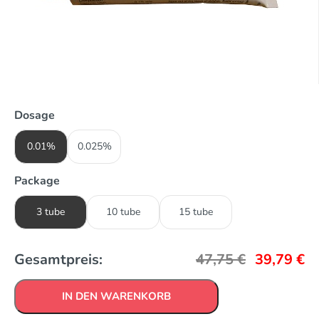
Dosage
0.01%
0.025%
Package
3 tube
10 tube
15 tube
Gesamtpreis:
47,75
€
39,79
€
IN DEN WARENKORB