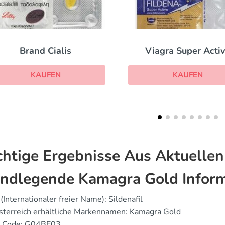
Viagra Super Active
Kamagra Oral Jelly
KAUFEN
KAUFEN
htige Ergebnisse Aus Aktuellen
ndlegende Kamagra Gold Infor
(Internationaler freier Name): Sildenafil
sterreich erhältliche Markennamen: Kamagra Gold
 Code: G04BE03