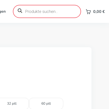
Products
search
gen
0,00
€
32 pill
60 pill