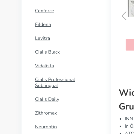
Cenforce
Fildena
Brand Cialis
Levitra
KAUFEN
Cialis Black
Vidalista
Cialis Professional
Sublingual
Wic
Cialis Daily
Gru
Zithromax
INN 
In Ö
Neurontin
ATC