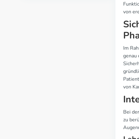
Funkti
von ere
Sic
Pha
Im Rah
genau 
Sicher
gründl
Patien
von Ka
Int
Bei de
zu ber
Augenm