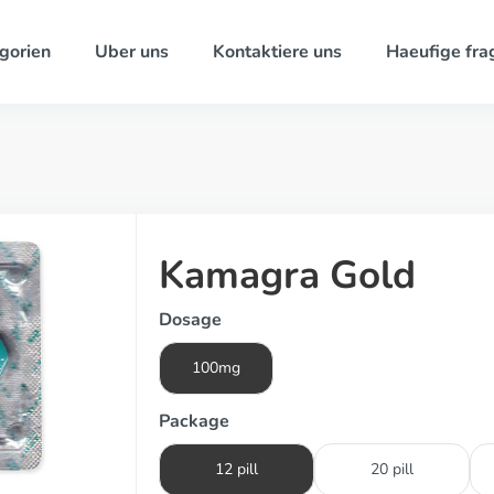
gorien
Uber uns
Kontaktiere uns
Haeufige fra
Kamagra Gold
Dosage
100mg
Package
12 pill
20 pill