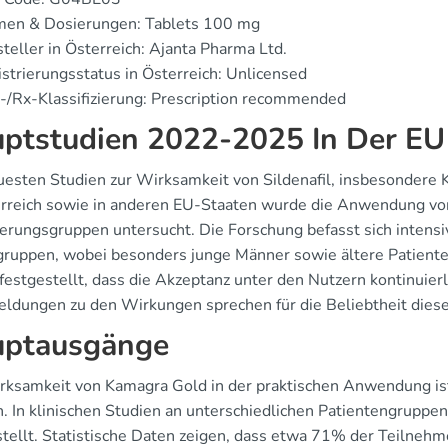
men & Dosierungen: Tablets 100 mg
teller in Österreich: Ajanta Pharma Ltd.
strierungsstatus in Österreich: Unlicensed
/Rx-Klassifizierung: Prescription recommended
ptstudien 2022-2025 In Der EU
uesten Studien zur Wirksamkeit von Sildenafil, insbesondere
erreich sowie in anderen EU-Staaten wurde die Anwendung von
rungsgruppen untersucht. Die Forschung befasst sich intensiv 
gruppen, wobei besonders junge Männer sowie ältere Patiente
estgestellt, dass die Akzeptanz unter den Nutzern kontinuierli
ldungen zu den Wirkungen sprechen für die Beliebtheit dies
ptausgänge
rksamkeit von Kamagra Gold in der praktischen Anwendung is
. In klinischen Studien an unterschiedlichen Patientengruppe
stellt. Statistische Daten zeigen, dass etwa 71% der Teilnehm