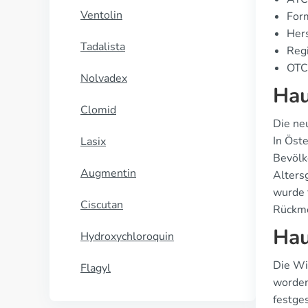
Ventolin
For
Hers
Tadalista
Regi
OTC-
Nolvadex
Hau
Clomid
Die ne
In Öst
Lasix
Bevölke
Augmentin
Alters
wurde f
Ciscutan
Rückme
Hau
Hydroxychloroquin
Die Wi
Flagyl
worden
festge