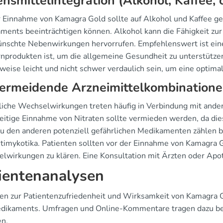
nsmittelintegration (Alkohol, Kaffee, 
r Einnahme von Kamagra Gold sollte auf Alkohol und Kaffee g
ments beeinträchtigen können. Alkohol kann die Fähigkeit zur 
nschte Nebenwirkungen hervorrufen. Empfehlenswert ist eine
rnprodukten ist, um die allgemeine Gesundheit zu unterstütz
weise leicht und nicht schwer verdaulich sein, um eine optimal
vermeidende Arzneimittelkombination
liche Wechselwirkungen treten häufig in Verbindung mit ander
zeitige Einnahme von Nitraten sollte vermieden werden, da dies
Zu den anderen potenziell gefährlichen Medikamenten zähle
timykotika. Patienten sollten vor der Einnahme von Kamagra G
lwirkungen zu klären. Eine Konsultation mit Ärzten oder Apo
ientenanalysen
en zur Patientenzufriedenheit und Wirksamkeit von Kamagra Go
dikaments. Umfragen und Online-Kommentare tragen dazu bei,
en.