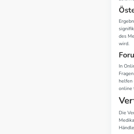
Öst
Ergebn
signif
des Me
wird.
For
In Onl
Fragen
helfen
online
Ver
Die Ver
Medika
Händle