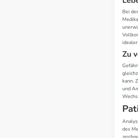
Lebe
Bei de
Medika
unerwü
Vollko
idealer
Zu 
Gefähr
gleich
kann. 
und An
Wechse
Pat
Analys
des Me
zeichn