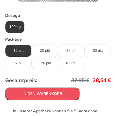
Dosage
100mg
Package
12 pill
20 pill
32 pill
60 pill
92 pill
120 pill
180 pill
Gesamtpreis:
37,95
€
28,54
€
IN DEN WARENKORB
In unserer Apotheke können Sie Silagra ohne